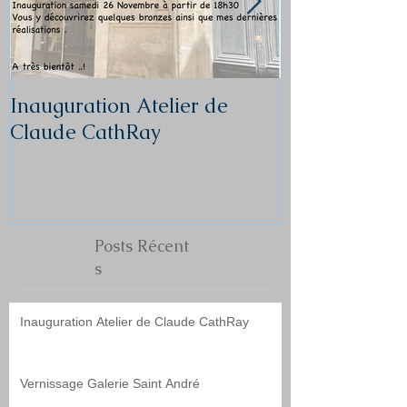
Inauguration Atelier de
Vernissage Ga
Claude CathRay
André
Posts
Récent
s
Inauguration Atelier de Claude CathRay
Vernissage Galerie Saint André