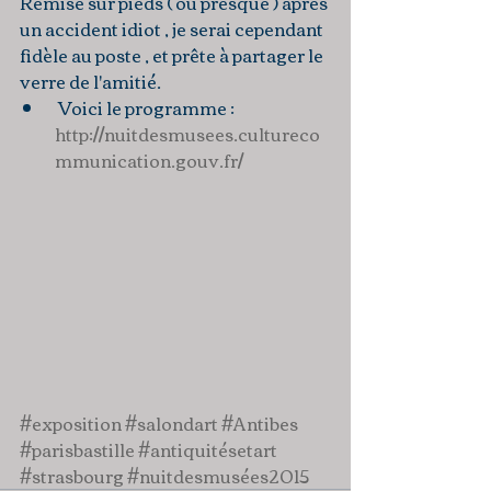
Remise sur pieds ( ou presque ) après 
un accident idiot , je serai cependant 
fidèle au poste , et prête à partager le 
verre de l'amitié.  
 Voici le programme :
http://nuitdesmusees.cultureco
mmunication.gouv.fr/
#exposition
#salondart
#Antibes
#parisbastille
#antiquitésetart
#strasbourg
#nuitdesmusées2015