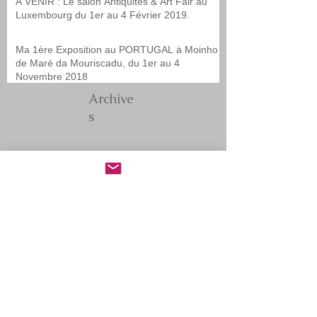
A VENIR : Le salon Antiquités & Art Fair au
Luxembourg du 1er au 4 Février 2019.
Ma 1ère Exposition au PORTUGAL à Moinho
de Maré da Mouriscadu, du 1er au 4
Novembre 2018
Archive
s
novembre 2022
(1)
1 post
mars 2022
(2)
2 posts
février 2022
(1)
1 post
avril 2021
(1)
1 post
février 2021
(1)
1 post
novembre 2020
(1)
1 post
novembre 2019
(1)
1 post
janvier 2019
(1)
1 post
octobre 2018
(1)
1 post
juin 2018
(1)
1 post
mai 2017
(1)
1 post