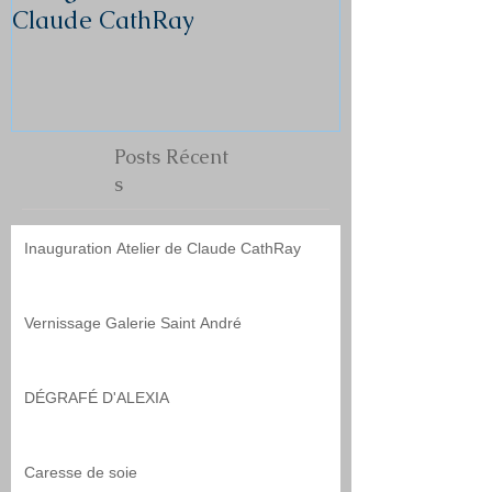
Claude CathRay
André
Posts
Récent
s
Inauguration Atelier de Claude CathRay
Vernissage Galerie Saint André
DÉGRAFÉ D'ALEXIA
Caresse de soie