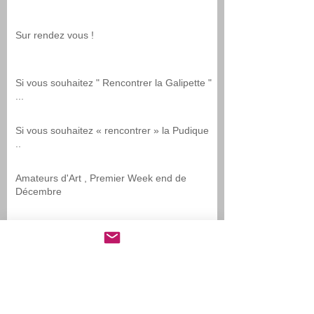
Sur rendez vous !
Si vous souhaitez " Rencontrer la Galipette "
...
Si vous souhaitez « rencontrer » la Pudique
..
Amateurs d'Art , Premier Week end de
Décembre
A VENIR : Le salon Antiquités & Art Fair au
Luxembourg du 1er au 4 Février 2019.
Ma 1ère Exposition au PORTUGAL à Moinho
de Maré da Mouriscadu, du 1er au 4
Novembre 2018