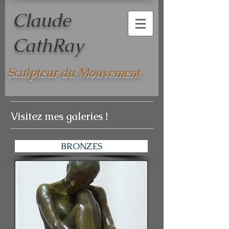
Claude
CathRay
Sculpteur du Mouvement
Visitez mes galeries !
BRONZES