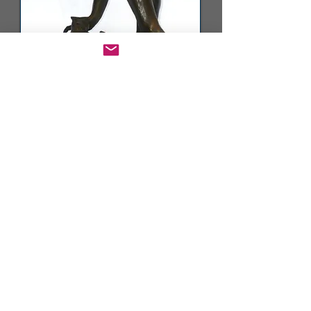
Artiste Sculpteur coté chez
GUIDARTS
Mes expositions actuelles et permanentes
Claude CathRay
Sur rendez vous
5 rue Dorée
30000 Nîmes
claudecathray@orange.fr
Tel:
06 85 02 87 97
ou :
00 351 966 564 850
Inscrivez Vous afin de rester informé