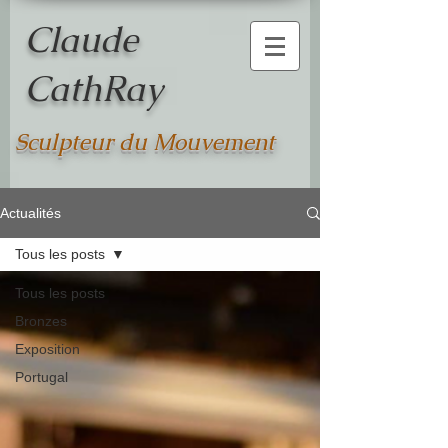
Claude
CathRay
Sculpteur du Mouvement
Actualités
Tous les posts
Tous les posts
Bronzes
Exposition
Portugal