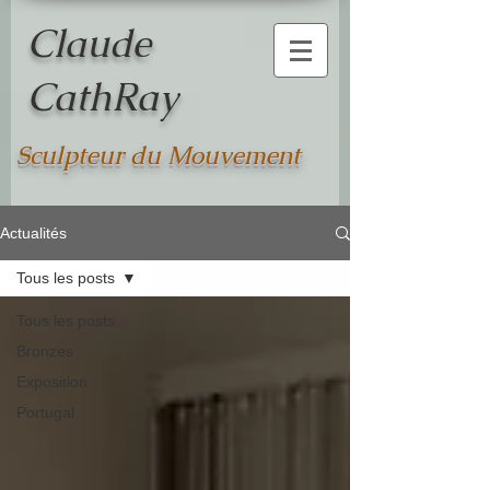
Claude
CathRay
Sculpteur du Mouvement
Actualités
Tous les posts
Tous les posts
Bronzes
Exposition
Portugal