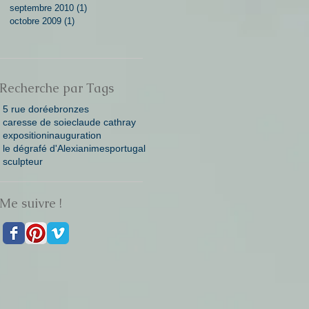
septembre 2010
(1)
1 post
octobre 2009
(1)
1 post
Recherche par Tags
5 rue dorée
bronzes
caresse de soie
claude cathray
exposition
inauguration
le dégrafé d'Alexia
nimes
portugal
sculpteur
Me suivre !