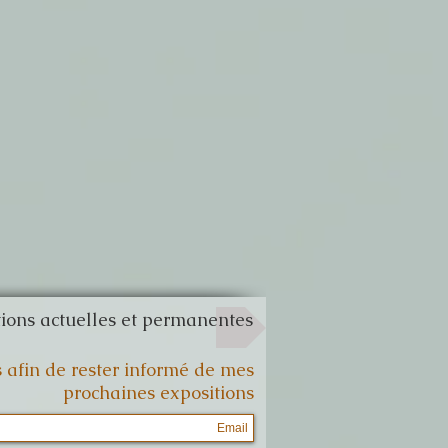
ions actuelles et permanentes
s afin de rester informé de mes
prochaines expositions