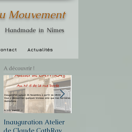
du Mouvement
Handmade in Nîmes
ontact
Actualités
A découvrir !
Inauguration Atelier
Vernissage Galerie
de Claude CathRay
Saint André