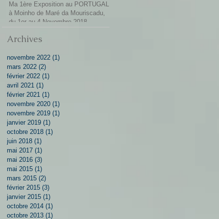
Ma 1ère Exposition au PORTUGAL
à Moinho de Maré da Mouriscadu,
du 1er au 4 Novembre 2018
Archives
novembre 2022
(1)
1 post
mars 2022
(2)
2 posts
février 2022
(1)
1 post
avril 2021
(1)
1 post
février 2021
(1)
1 post
novembre 2020
(1)
1 post
novembre 2019
(1)
1 post
janvier 2019
(1)
1 post
octobre 2018
(1)
1 post
juin 2018
(1)
1 post
mai 2017
(1)
1 post
mai 2016
(3)
3 posts
mai 2015
(1)
1 post
mars 2015
(2)
2 posts
février 2015
(3)
3 posts
janvier 2015
(1)
1 post
octobre 2014
(1)
1 post
octobre 2013
(1)
1 post