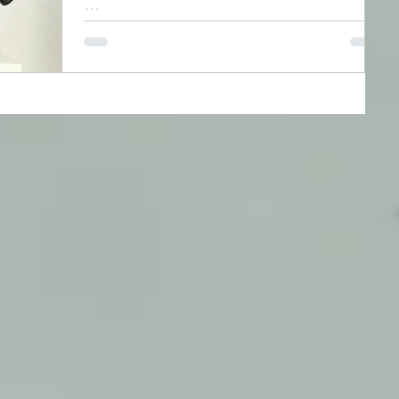
...
...et d'autres Sculptures en Bronze de Claude Cathray
sera à la Galerie de Pontaillac du Mardi 23 Février au
Dimanche 28 Février inclus,...