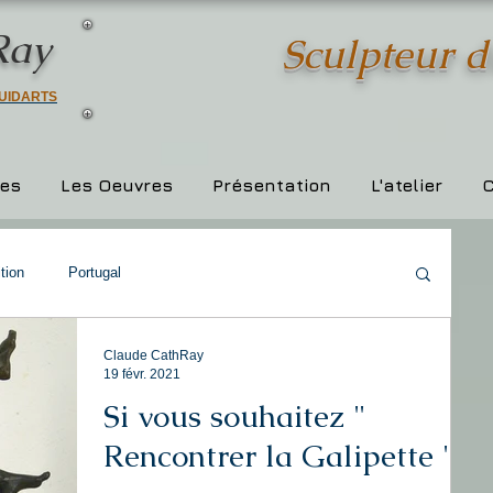
Ray
Sculpteur 
UIDARTS
ies
Les Oeuvres
Présentation
L'atelier
C
tion
Portugal
Claude CathRay
19 févr. 2021
Si vous souhaitez "
Rencontrer la Galipette "